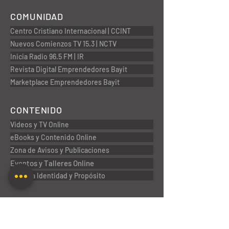
COMUNIDAD
Centro Cristiano Internacional | CCINT
Nuevos Comienzos TV 15.3 | NCTV
Inicia Radio 96.5 FM | IR
Revista Digital Emprendedores Bayit
Marketplace Emprendedores Bayit
CONTENIDO
Videos y TV Online
eBooks y Contenido Online
Zona de Avisos y Publicaciones
Eventos y Talleres Online
Nuestra Identidad y Propósito