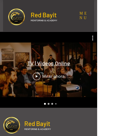
Red Bayit
ME
NU
MENTORING & ACADEMY
TV | Videos Online
Mirar ahora
Red Bayit
MENTORING & ACADEMY