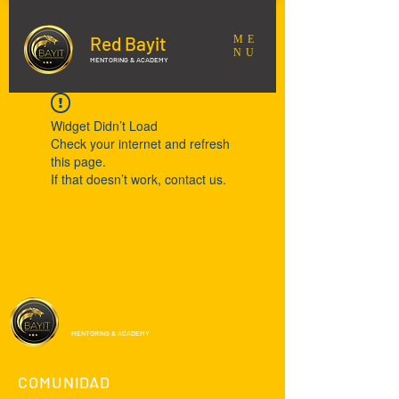
Red Bayit
ME
NU
MENTORING & ACADEMY
Widget Didn’t Load
Check your internet and refresh
this page.
If that doesn’t work, contact us.
Red Bayit
MENTORING & ACADEMY
COMUNIDAD