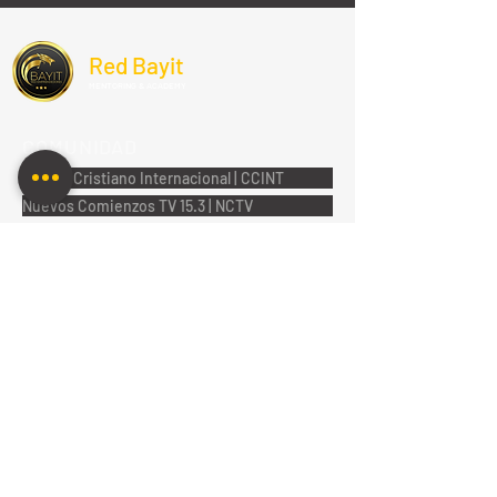
Red Bayit
MENTORING & ACADEMY
COMUNIDAD
Centro Cristiano Internacional | CCINT
Nuevos Comienzos TV 15.3 | NCTV
Inicia Radio 96.5 FM | IR
Revista Digital Emprendedores Bayit
Marketplace Emprendedores Bayit
CONTENIDO
Videos y TV Online
eBooks y Contenido Online
Zona de Avisos y Publicaciones
Eventos y Talleres Online
Nuestra Identidad y Propósito