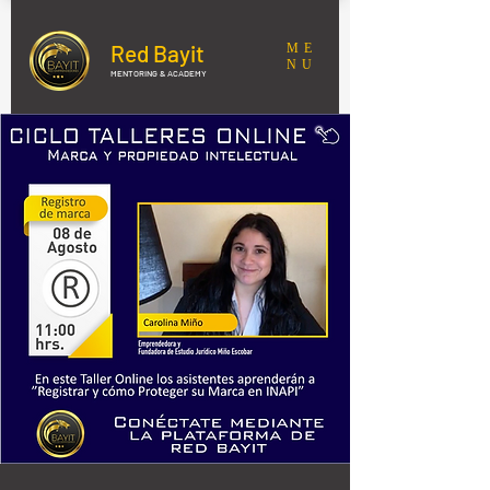
Red Bayit
ME
NU
MENTORING & ACADEMY