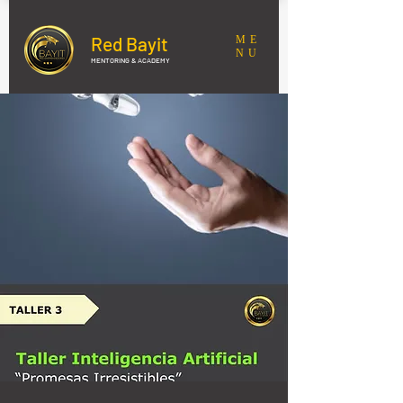
Red Bayit
ME
NU
MENTORING & ACADEMY